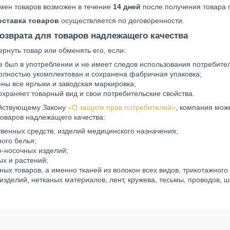
бмен товаров возможен в течение
14 дней
после получения товара 
оставка товаров
осуществляется по договоренности.
озврата для товаров надлежащего качества
рнуть товар или обменять его, если:
е был в употреблении и не имеет следов использования потребителем
олностью укомплектован и сохранена фабричная упаковка;
ны все ярлыки и заводская маркировка;
охраняет товарный вид и свои потребительские свойства.
йствующему Закону
«О защите прав потребителей»
, компания мож
оваров надлежащего качества:
твенных средств, изделий медицинского назначения;
ого белья;
о-носочных изделий;
ых и растений;
ых товаров, а именно тканей из волокон всех видов, трикотажного 
изделий, нетканых материалов, лент, кружева, тесьмы, проводов, ш