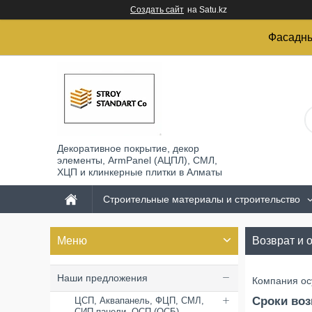
Создать сайт
на Satu.kz
Фасадны
Декоративное покрытие, декор
элементы, ArmPanel (АЦПЛ), СМЛ,
ХЦП и клинкерные плитки в Алматы
Строительные материалы и строительство
Возврат и 
Наши предложения
Компания ос
Сроки воз
ЦСП, Аквапанель, ФЦП, СМЛ,
СИП панели, ОСП (ОСБ)