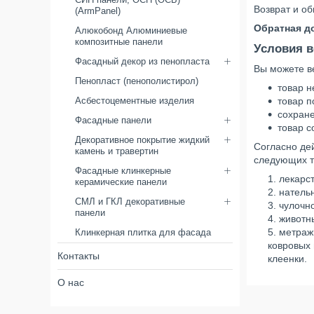
Возврат и о
(ArmPanel)
Обратная д
Алюкобонд Алюминиевые
композитные панели
Условия в
Фасадный декор из пенопласта
Вы можете ве
Пенопласт (пенополистирол)
товар н
Асбестоцементные изделия
товар п
сохране
Фасадные панели
товар с
Декоративное покрытие жидкий
Согласно де
камень и травертин
следующих т
Фасадные клинкерные
лекарс
керамические панели
нательн
СМЛ и ГКЛ декоративные
чулочн
панели
животн
метражн
Клинкерная плитка для фасада
ковровых 
Контакты
клеенки.
О нас