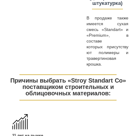
штукатурка)
————
—
—
В продаже также
имеется сухая
смесь «Standart» и
«Premium», в
составе
которых присутству
ют полимеры и
травертиновая
крошка.
————
—
—
—
—
—
—
—
—
—
—
——
Причины выбрать «Stroy Standart Co»
поставщиком строительных и
облицовочных материалов:
————
—
—
—
—
—
—
—
—
—
—
——
11 лет на рынке