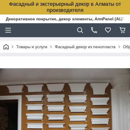
Фасадный и экстерьерный декор в Алматы от
производителя
Декоративное покрытие, декор элементы, ArmPanel (АЦПЛ)
Товары и услуги
Фасадный декор из пенопласта
Обр