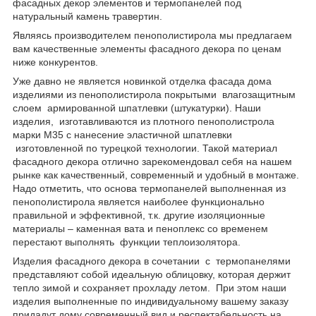
фасадных декор элементов и термопанелей под
натуральный камень травертин.
Являясь производителем пенополистирола мы предлагаем
вам качественные элементы фасадного декора по ценам
ниже конкурентов.
Уже давно не является новинкой отделка фасада дома
изделиями из пенополистирола покрытыми влагозащитным
слоем армированной шпатлевки (штукатурки). Наши
изделия, изготавливаются из плотного пенополистрола
марки М35 с нанесение эластичной шпатлевки
изготовленной по турецкой технологии. Такой материал
фасадного декора отлично зарекомендовал себя на нашем
рынке как качественный, современный и удобный в монтаже.
Надо отметить, что основа термопанелей выполненная из
пенополистирола является наиболее функционально
правильной и эффективной, т.к. другие изоляционные
материалы – каменная вата и пеноплекс со временем
перестают выполнять функции теплоизолятора.
Изделия фасадного декора в сочетании с термопанелями
представляют собой идеальную облицовку, которая держит
тепло зимой и сохраняет прохладу летом. При этом наши
изделия выполненные по индивидуальному вашему заказу
придадут дому современный вид и респектабельность на