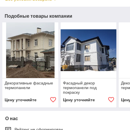
Подобные товары компании
Декоративные фасадные
Фасадный декор
Дек
термопанели
термопанели под
тер
покраску
Цену уточняйте
Цену уточняйте
Цен
О нас
Рейтинг не сформирован