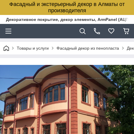
Фасадный и экстерьерный декор в Алматы от
производителя
Декоративное покрытие, декор элементы, ArmPanel (АЦПЛ)
Товары и услуги
Фасадный декор из пенопласта
Дек