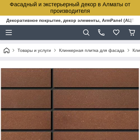
Фасадный и экстерьерный декор в Алматы от
производителя
Декоративное покрытие, декор элементы, ArmPanel (АЦПЛ)
Товары и услуги
Клинкерная плитка для фасада
Кли