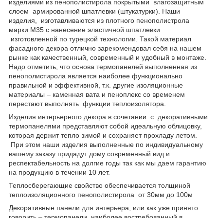
изделиями из пенополистирола покрытыми влагозащитным
слоем армированной шпатлевки (штукатурки). Наши
изделия, изготавливаются из плотного пенополистрола
марки М35 с нанесение эластичной шпатлевки
изготовленной по турецкой технологии. Такой материал
фасадного декора отлично зарекомендовал себя на нашем
рынке как качественный, современный и удобный в монтаже.
Надо отметить, что основа термопанелей выполненная из
пенополистирола является наиболее функционально
правильной и эффективной, т.к. другие изоляционные
материалы – каменная вата и пеноплекс со временем
перестают выполнять функции теплоизолятора.
Изделия интерьерного декора в сочетании с декоративными
термопанелями представляют собой идеальную облицовку,
которая держит тепло зимой и сохраняет прохладу летом.
При этом наши изделия выполненные по индивидуальному
вашему заказу придадут дому современный вид и
респектабельность на долгие годы так как мы даем гарантию
на продукцию в течении 10 лет.
Теплосберегающие свойство обеспечивается толщиной
теплоизоляционного пенополистирола от 30мм до 100м
Декоративные панели для интерьера, или как уже принято
говорить – термопанели, наиболее востребованный в