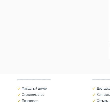
‾‾‾‾‾‾‾‾‾‾‾‾‾‾‾‾‾‾‾‾‾‾‾‾‾‾‾
‾‾‾‾‾‾‾‾‾‾‾‾‾‾
Фасадный декор
Доставка
Строительство
Контакт
Пенопласт
Отзывы