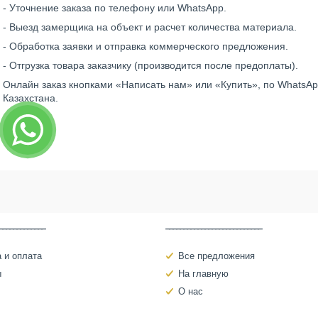
- Уточнение заказа по телефону или WhatsApp.
- Выезд замерщика на объект и расчет количества материала.
- Обработка заявки и отправка коммерческого предложения.
- Отгрузка товара заказчику (производится после предоплаты).
Онлайн заказ кнопками «Написать нам» или «Купить», по WhatsAp
Казахстана.
‾‾‾‾‾‾‾‾‾‾‾‾‾
‾‾‾‾‾‾‾‾‾‾‾‾‾‾‾‾‾‾‾‾‾‾‾‾‾‾‾
 и оплата
Все предложения
ы
На главную
О нас