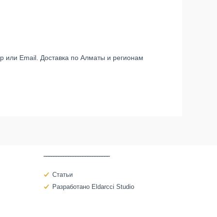
p или Email. Доставка по Алматы и регионам
‾‾‾‾‾‾‾‾‾‾‾‾‾‾‾‾‾‾‾‾‾‾‾‾‾‾‾
Статьи
Разработано Eldarcci Studio